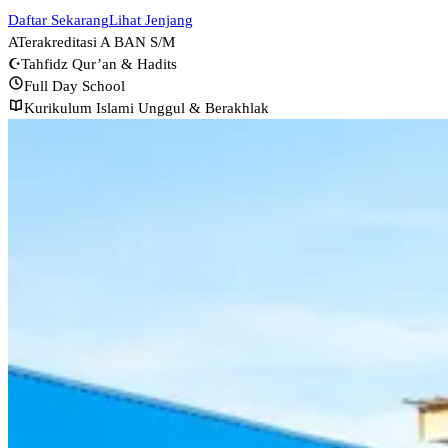
Daftar Sekarang
Lihat Jenjang
A
Terakreditasi A BAN S/M
☪
Tahfidz Qur’an & Hadits
Full Day School
Kurikulum Islami Unggul & Berakhlak