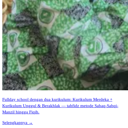
Fullday school dengan dua kurikulum: Kurikulum Merdeka +
Kurikulum Unggul & Berakhlak — tahfidz metode Sabaq-Sabqi-
Manzil hingga Fiqih.
Selengkapnya →