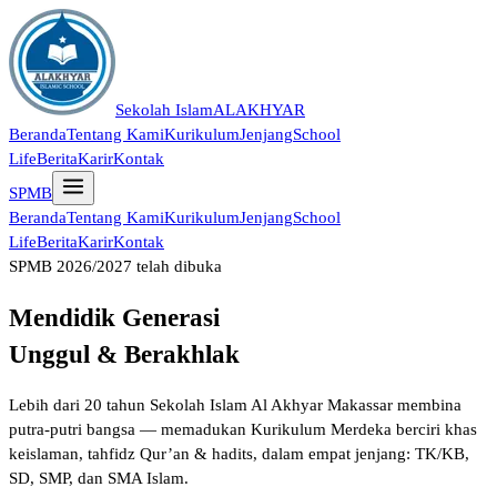
Sekolah Islam
ALAKHYAR
Beranda
Tentang Kami
Kurikulum
Jenjang
School
Life
Berita
Karir
Kontak
SPMB
Beranda
Tentang Kami
Kurikulum
Jenjang
School
Life
Berita
Karir
Kontak
SPMB 2026/2027 telah dibuka
Mendidik Generasi
Unggul & Berakhlak
Lebih dari 20 tahun Sekolah Islam Al Akhyar Makassar membina
putra-putri bangsa — memadukan Kurikulum Merdeka berciri khas
keislaman, tahfidz Qur’an & hadits, dalam empat jenjang: TK/KB,
SD, SMP, dan SMA Islam.