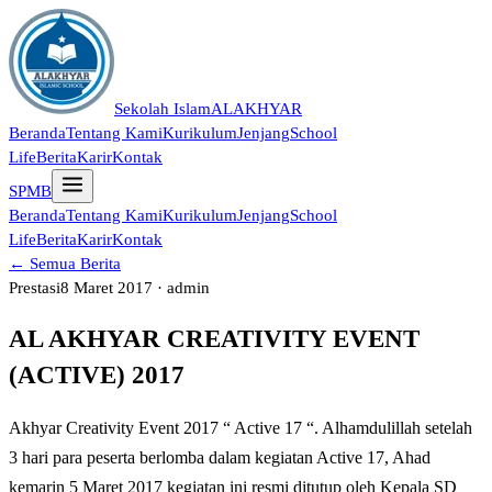
Sekolah Islam
ALAKHYAR
Beranda
Tentang Kami
Kurikulum
Jenjang
School
Life
Berita
Karir
Kontak
SPMB
Beranda
Tentang Kami
Kurikulum
Jenjang
School
Life
Berita
Karir
Kontak
← Semua Berita
Prestasi
8 Maret 2017 · admin
AL AKHYAR CREATIVITY EVENT
(ACTIVE) 2017
Akhyar Creativity Event 2017 “ Active 17 “. Alhamdulillah setelah
3 hari para peserta berlomba dalam kegiatan Active 17, Ahad
kemarin 5 Maret 2017 kegiatan ini resmi ditutup oleh Kepala SD