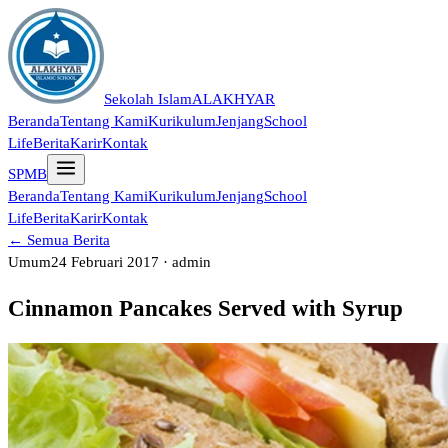
Sekolah Islam
ALAKHYAR
Beranda
Tentang Kami
Kurikulum
Jenjang
School
Life
Berita
Karir
Kontak
SPMB
Beranda
Tentang Kami
Kurikulum
Jenjang
School
Life
Berita
Karir
Kontak
← Semua Berita
Umum
24 Februari 2017 · admin
Cinnamon Pancakes Served with Syrup