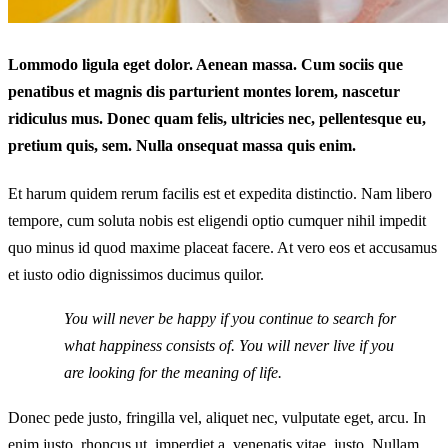
Lommodo ligula eget dolor. Aenean massa. Cum sociis que
penatibus et magnis dis parturient montes lorem, nascetur
ridiculus mus. Donec quam felis, ultricies nec, pellentesque eu,
pretium quis, sem. Nulla onsequat massa quis enim.
Et harum quidem rerum facilis est et expedita distinctio. Nam libero
tempore, cum soluta nobis est eligendi optio cumquer nihil impedit
quo minus id quod maxime placeat facere. At vero eos et accusamus
et iusto odio dignissimos ducimus quilor.
You will never be happy if you continue to search for
what happiness consists of. You will never live if you
are looking for the meaning of life.
Donec pede justo, fringilla vel, aliquet nec, vulputate eget, arcu. In
enim justo, rhoncus ut, imperdiet a, venenatis vitae, justo. Nullam