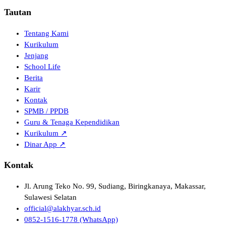
Tautan
Tentang Kami
Kurikulum
Jenjang
School Life
Berita
Karir
Kontak
SPMB / PPDB
Guru & Tenaga Kependidikan
Kurikulum ↗
Dinar App ↗
Kontak
Jl. Arung Teko No. 99, Sudiang, Biringkanaya, Makassar,
Sulawesi Selatan
official@alakhyar.sch.id
0852-1516-1778 (WhatsApp)