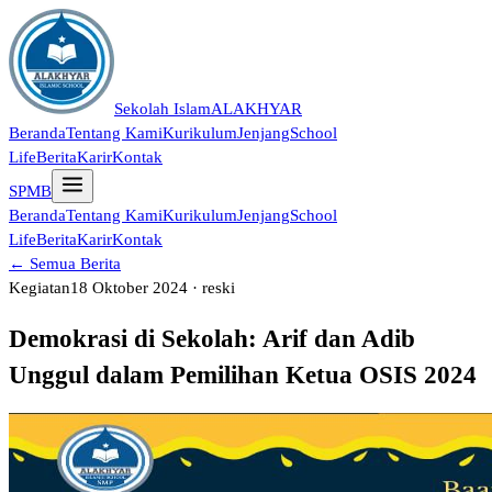
Sekolah Islam
ALAKHYAR
Beranda
Tentang Kami
Kurikulum
Jenjang
School
Life
Berita
Karir
Kontak
SPMB
Beranda
Tentang Kami
Kurikulum
Jenjang
School
Life
Berita
Karir
Kontak
← Semua Berita
Kegiatan
18 Oktober 2024 · reski
Demokrasi di Sekolah: Arif dan Adib
Unggul dalam Pemilihan Ketua OSIS 2024