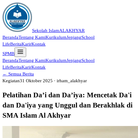
Sekolah Islam
ALAKHYAR
Beranda
Tentang Kami
Kurikulum
Jenjang
School
Life
Berita
Karir
Kontak
SPMB
Beranda
Tentang Kami
Kurikulum
Jenjang
School
Life
Berita
Karir
Kontak
← Semua Berita
Kegiatan
31 Oktober 2025 · irham_alakhyar
Pelatihan Da’i dan Da’iya: Mencetak Da'i
dan Da'iya yang Unggul dan Berakhlak di
SMA Islam Al Akhyar