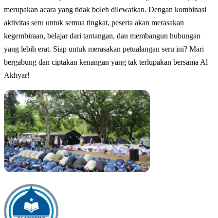
merupakan acara yang tidak boleh dilewatkan. Dengan kombinasi
aktivitas seru untuk semua tingkat, peserta akan merasakan
kegembiraan, belajar dari tantangan, dan membangun hubungan
yang lebih erat. Siap untuk merasakan petualangan seru ini? Mari
bergabung dan ciptakan kenangan yang tak terlupakan bersama Al
Akhyar!