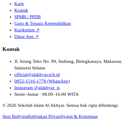
Karir
Kontak
SPMB / PPDB
Guru & Tenaga Kependidikan
Kurikulum ↗
Dinar App ↗
Kontak
Jl. Arung Teko No. 99, Sudiang, Biringkanaya, Makassar,
Sulawesi Selatan
official@alakhyar.sch.id
0852-1516-1778 (WhatsApp)
Instagram @alakhyar_is
Senin–Jumat · 08.00–16.00 WITA
© 2026 Sekolah Islam Al Akhyar. Semua hak cipta dilindungi.
Stop Bullying
Kebijakan Privasi
Syarat & Ketentuan