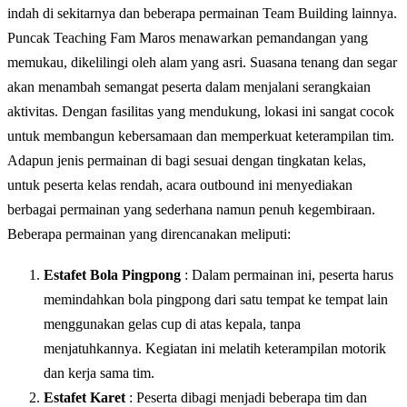
indah di sekitarnya dan beberapa permainan Team Building lainnya.
Puncak Teaching Fam Maros menawarkan pemandangan yang
memukau, dikelilingi oleh alam yang asri. Suasana tenang dan segar
akan menambah semangat peserta dalam menjalani serangkaian
aktivitas. Dengan fasilitas yang mendukung, lokasi ini sangat cocok
untuk membangun kebersamaan dan memperkuat keterampilan tim.
Adapun jenis permainan di bagi sesuai dengan tingkatan kelas,
untuk peserta kelas rendah, acara outbound ini menyediakan
berbagai permainan yang sederhana namun penuh kegembiraan.
Beberapa permainan yang direncanakan meliputi:
Estafet Bola Pingpong
: Dalam permainan ini, peserta harus
memindahkan bola pingpong dari satu tempat ke tempat lain
menggunakan gelas cup di atas kepala, tanpa
menjatuhkannya. Kegiatan ini melatih keterampilan motorik
dan kerja sama tim.
Estafet Karet
: Peserta dibagi menjadi beberapa tim dan