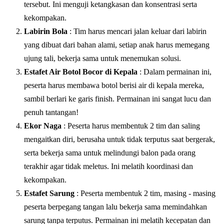
tersebut. Ini menguji ketangkasan dan konsentrasi serta
kekompakan.
Labirin Bola
: Tim harus mencari jalan keluar dari labirin
yang dibuat dari bahan alami, setiap anak harus memegang
ujung tali, bekerja sama untuk menemukan solusi.
Estafet Air Botol Bocor di Kepala
: Dalam permainan ini,
peserta harus membawa botol berisi air di kepala mereka,
sambil berlari ke garis finish. Permainan ini sangat lucu dan
penuh tantangan!
Ekor Naga
: Peserta harus membentuk 2 tim dan saling
mengaitkan diri, berusaha untuk tidak terputus saat bergerak,
serta bekerja sama untuk melindungi balon pada orang
terakhir agar tidak meletus. Ini melatih koordinasi dan
kekompakan.
Estafet Sarung
: Peserta membentuk 2 tim, masing - masing
peserta berpegang tangan lalu bekerja sama memindahkan
sarung tanpa terputus. Permainan ini melatih kecepatan dan