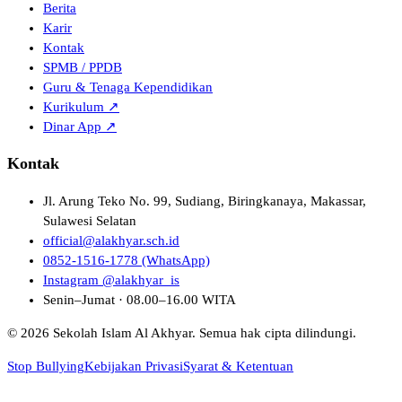
Berita
Karir
Kontak
SPMB / PPDB
Guru & Tenaga Kependidikan
Kurikulum ↗
Dinar App ↗
Kontak
Jl. Arung Teko No. 99, Sudiang, Biringkanaya, Makassar,
Sulawesi Selatan
official@alakhyar.sch.id
0852-1516-1778 (WhatsApp)
Instagram @alakhyar_is
Senin–Jumat · 08.00–16.00 WITA
© 2026 Sekolah Islam Al Akhyar. Semua hak cipta dilindungi.
Stop Bullying
Kebijakan Privasi
Syarat & Ketentuan