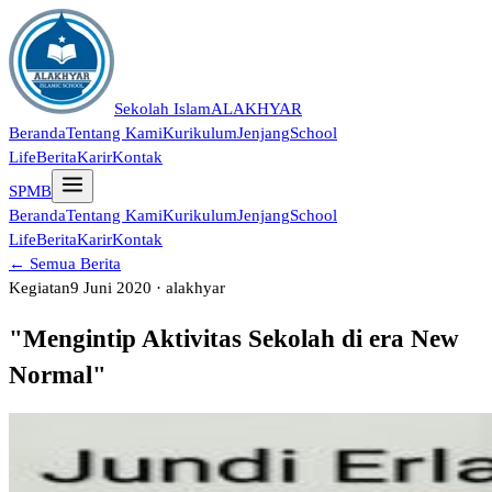
Sekolah Islam
ALAKHYAR
Beranda
Tentang Kami
Kurikulum
Jenjang
School
Life
Berita
Karir
Kontak
SPMB
Beranda
Tentang Kami
Kurikulum
Jenjang
School
Life
Berita
Karir
Kontak
← Semua Berita
Kegiatan
9 Juni 2020 · alakhyar
"Mengintip Aktivitas Sekolah di era New
Normal"