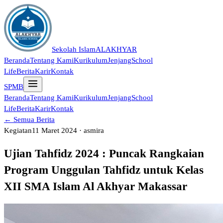
Sekolah Islam
ALAKHYAR
Beranda
Tentang Kami
Kurikulum
Jenjang
School
Life
Berita
Karir
Kontak
SPMB
Beranda
Tentang Kami
Kurikulum
Jenjang
School
Life
Berita
Karir
Kontak
← Semua Berita
Kegiatan
11 Maret 2024 · asmira
Ujian Tahfidz 2024 : Puncak Rangkaian
Program Unggulan Tahfidz untuk Kelas
XII SMA Islam Al Akhyar Makassar